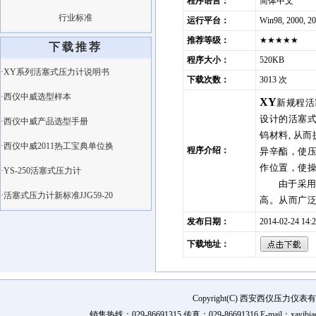
程序语言：
简体中文
行业标准
运行平台：
Win98, 2000, 2
推荐等级：
★★★★★
下载推荐
程序大小：
520KB
·XY系列活塞式压力计说明书
下载次数：
3013 次
·西仪中威选型样本
XY
新规程
活
设计
的
活塞
·西仪中威产品选型手册
钨材料, 从
·西仪中威2011热工宝典单位换
程序介绍：
异辛酯，使
作位置，使
·YS-250活塞式压力计
由于采
·活塞式压力计新标准JJG59-20
高。从而广
发布日期：
2014-02-24 14:2
下载地址：
Copyright(C) 西安西仪压力
销售热线：029-86691315 传真：029-86691316 E-mail：xay